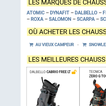
LES MARQUES DE CHAUS
ATOMIC
–
DYNAFIT
–
DALBELLO
–
F
–
ROXA
–
SALOMON
–
SCARPA
–
S
OÙ ACHETER LES CHAUSS
AU VIEUX CAMPEUR
SNOWLE
–
LES MEILLEURES CHAUSS
TECNICA
DALBELLO
CABRIO FREE LT
ZERO G TO