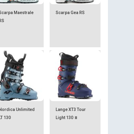
Scarpa Maestrale
Scarpa Gea RS
RS
Nordica Unlimited
Lange XT3 Tour
LT 130
Light 130 ⏸