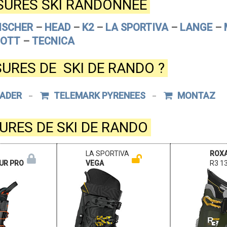
SURES SKI RANDONNÉE
ISCHER
–
HEAD
–
K2
–
LA SPORTIVA
–
LANGE
–
COTT
–
TECNICA
URES DE SKI DE RANDO ?
ADER
TELEMARK PYRENEES
MONTAZ
–
–
URES DE SKI DE RANDO
LA SPORTIVA
ROX
UR PRO
VEGA
R3 1