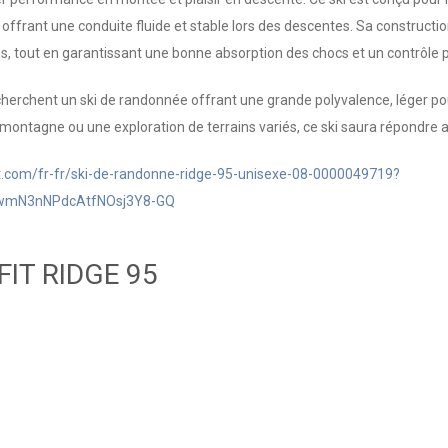
 offrant une conduite fluide et stable lors des descentes. Sa construct
ns, tout en garantissant une bonne absorption des chocs et un contrôle
recherchent un ski de randonnée offrant une grande polyvalence, léger p
ontagne ou une exploration de terrains variés, ce ski saura répondre au
t.com/fr-fr/ski-de-randonne-ridge-95-unisexe-08-0000049719?
wmN3nNPdcAtfNOsj3Y8-GQ
IT RIDGE 95