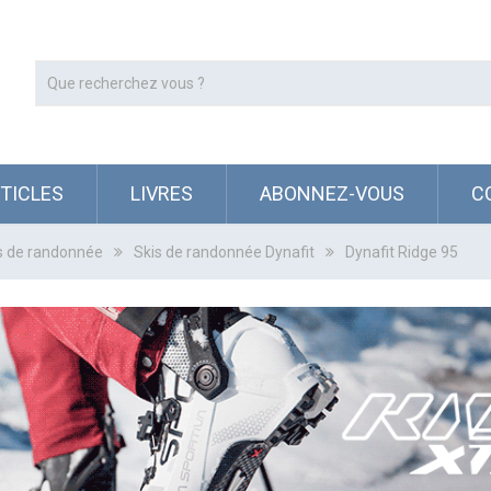
RTICLES
LIVRES
ABONNEZ-VOUS
C
s de randonnée
Skis de randonnée Dynafit
Dynafit Ridge 95