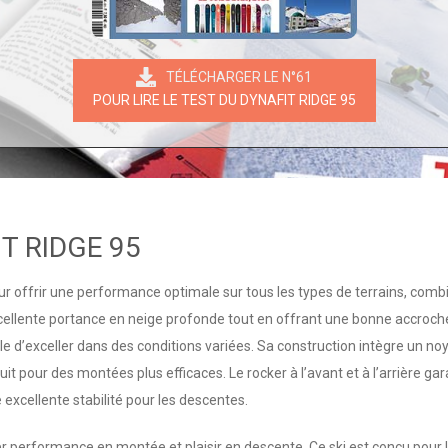
TÉLÉCHARGER LE N°61
POUR LIRE LE TEST DU DYNAFIT RIDGE 95
T RIDGE 95
r offrir une performance optimale sur tous les types de terrains, combin
cellente portance en neige profonde tout en offrant une bonne accroche
ble d’exceller dans des conditions variées. Sa construction intègre un n
uit pour des montées plus efficaces. Le rocker à l’avant et à l’arrière gar
excellente stabilité pour les descentes.
lier performance en montée et plaisir en descente. Ce ski est conçu pour