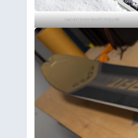
test ski rando Dynafit Ridge 95