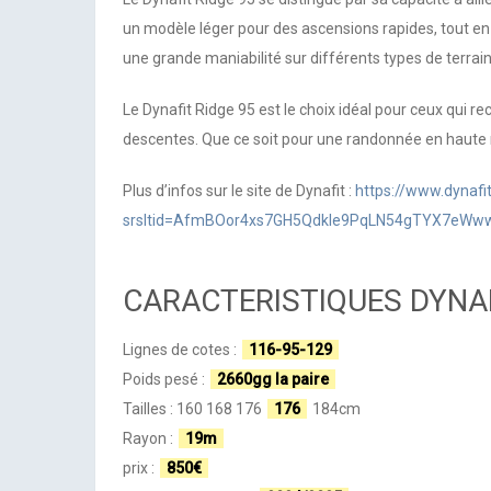
un modèle léger pour des ascensions rapides, tout en
une grande maniabilité sur différents types de terrai
Le Dynafit Ridge 95 est le choix idéal pour ceux qui 
descentes. Que ce soit pour une randonnée en haute m
Plus d’infos sur le site de Dynafit :
https://www.dynafi
srsltid=AfmBOor4xs7GH5QdkIe9PqLN54gTYX7eWw
CARACTERISTIQUES DYNAF
Lignes de cotes :
116-95-129
Poids pesé :
2660gg la paire
Tailles : 160 168 176
176
184cm
Rayon :
19m
prix :
850€