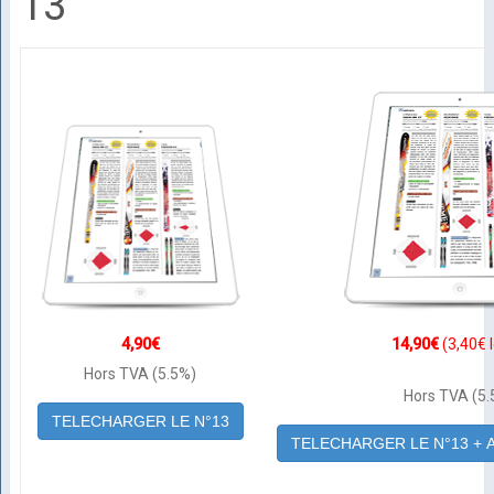
13
4,90€
14,90€
(3,40€ l
Hors TVA (5.5%)
Hors TVA (5.
TELECHARGER LE N°13
TELECHARGER LE N°13 + 