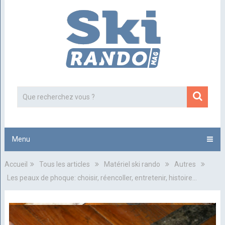
Menu
Accueil
Tous les articles
Matériel ski rando
Autres
Les peaux de phoque: choisir, réencoller, entretenir, histoire…