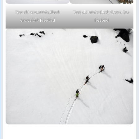
Test ski randonnée Black
Test ski rando Black Crows Orb
Crows Orb Freebird
freebird