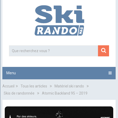
Menu
Accueil
Tous les articles
Matériel ski rando
Skis de randonnée
Atomic Backland 95 – 2019