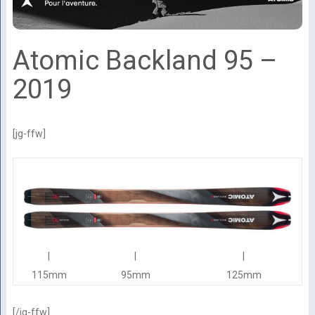
Atomic Backland 95 –
2019
[jg-ffw]
|
|
|
115mm
95mm
125mm
[/jg-ffw]