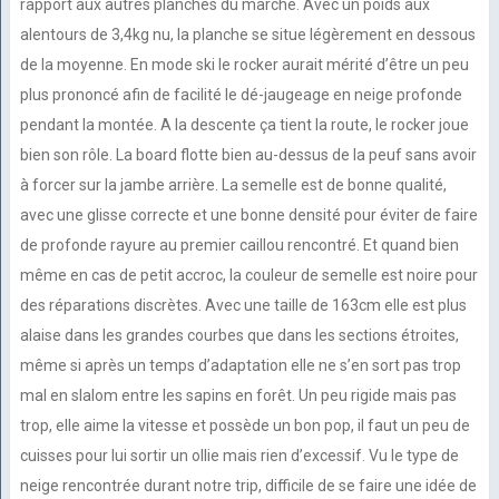
rapport aux autres planches du marché. Avec un poids aux
alentours de 3,4kg nu, la planche se situe légèrement en dessous
de la moyenne. En mode ski le rocker aurait mérité d’être un peu
plus prononcé afin de facilité le dé-jaugeage en neige profonde
pendant la montée. A la descente ça tient la route, le rocker joue
bien son rôle. La board flotte bien au-dessus de la peuf sans avoir
à forcer sur la jambe arrière. La semelle est de bonne qualité,
avec une glisse correcte et une bonne densité pour éviter de faire
de profonde rayure au premier caillou rencontré. Et quand bien
même en cas de petit accroc, la couleur de semelle est noire pour
des réparations discrètes. Avec une taille de 163cm elle est plus
alaise dans les grandes courbes que dans les sections étroites,
même si après un temps d’adaptation elle ne s’en sort pas trop
mal en slalom entre les sapins en forêt. Un peu rigide mais pas
trop, elle aime la vitesse et possède un bon pop, il faut un peu de
cuisses pour lui sortir un ollie mais rien d’excessif. Vu le type de
neige rencontrée durant notre trip, difficile de se faire une idée de