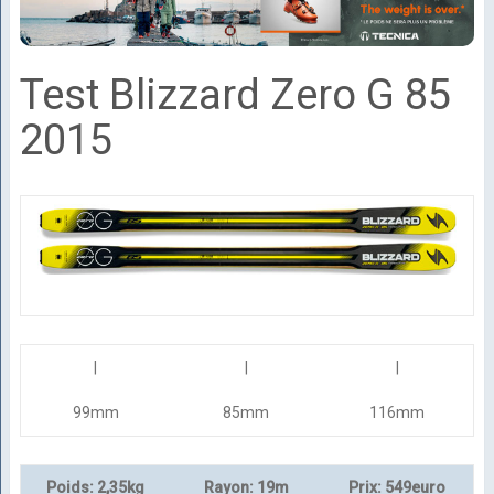
Test Blizzard Zero G 85
2015
|
|
|
99mm
85mm
116mm
Poids: 2,35kg
Rayon: 19m
Prix: 549euro