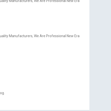
,quality Manufacturers, We Are Professional New Era
,quality Manufacturers, We Are Professional New Era
log.