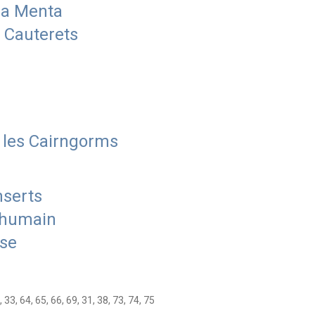
ra Menta
 Cauterets
s les Cairngorms
nserts
r humain
rse
3, 64, 65, 66, 69, 31, 38, 73, 74, 75