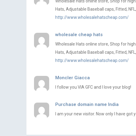
Wholesale Hats online store, Shop for hig
Hats, Adjustable Baseball caps, Fitted, NFL,
http://www.wholesalehatscheap.com/
wholesale cheap hats
Wholesale Hats online store, Shop for hig
Hats, Adjustable Baseball caps, Fitted, NFL,
http://www.wholesalehatscheap.com/
Moncler Giacca
I follow you VIA GFC and I love your blog!
Purchase domain name India
I am your new visitor. Now only I have got 