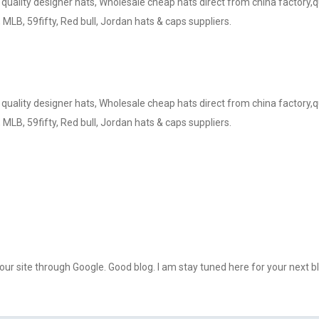
h quality designer hats, Wholesale cheap hats direct from china factory
 MLB, 59fifty, Red bull, Jordan hats & caps suppliers.
h quality designer hats, Wholesale cheap hats direct from china factory
 MLB, 59fifty, Red bull, Jordan hats & caps suppliers.
your site through Google. Good blog. I am stay tuned here for your next b