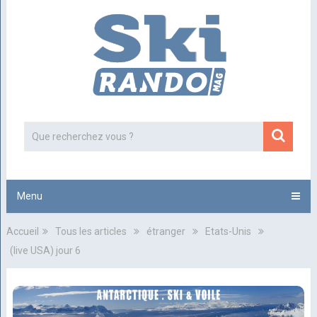
Menu
Accueil
Tous les articles
étranger
Etats-Unis
(live USA) jour 6